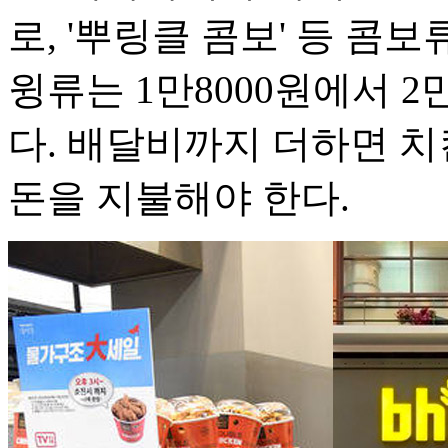
로, '뿌링클 콤보' 등 콤보류
윙류는 1만8000원에서 
다. 배달비까지 더하면 치
돈을 지불해야 한다.