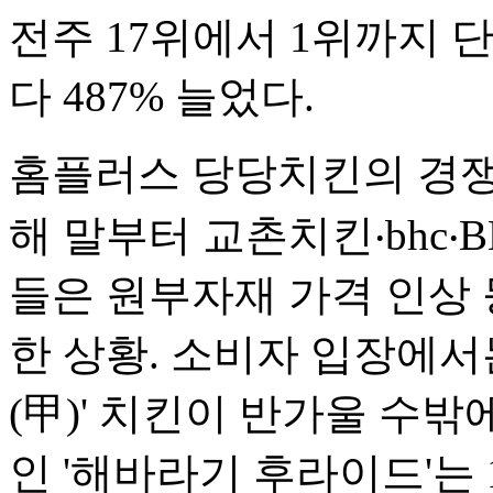
전주 17위에서 1위까지 
다 487% 늘었다.
홈플러스 당당치킨의 경쟁력
해 말부터 교촌치킨‧bhc‧
들은 원부자재 가격 인상 
한 상황. 소비자 입장에서
(甲)' 치킨이 반가울 수밖에
인 '해바라기 후라이드'는 