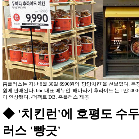
홈플러스는 지난 6월 30일 6990원의 '당당치킨'을 선보였다. 특
원에 판매된다. bhc 대표 메뉴인 '해바라기 후라이드'는 1만500
이 인상됐다. /더팩트 DB, 홈플러스 제공
◆ '치킨런'에 호평도 수
러스 '빵긋'