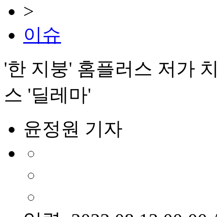
>
이슈
'한 지붕' 홈플러스 저가 
스 '딜레마'
윤정원 기자