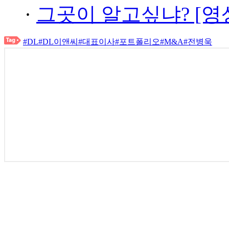
·
그곳이 알고싶냐? [영
#DL
#DL이앤씨
#대표이사
#포트폴리오
#M&A
#전병욱