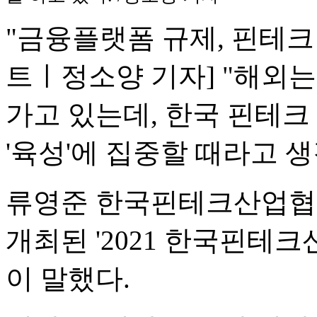
"금융플랫폼 규제, 핀테크
트ㅣ정소양 기자] "해외는 
가고 있는데, 한국 핀테크
'육성'에 집중할 때라고 생
류영준 한국핀테크산업협회
개최된 '2021 한국핀테
이 말했다.