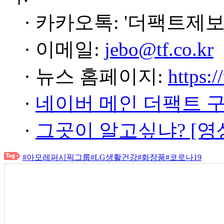
· 카카오톡: '더팩트제보
· 이메일:
jebo@tf.co.kr
· 뉴스 홈페이지:
https:/
·
네이버 메인 더팩트 
·
그곳이 알고싶냐? [영
#아모레퍼시픽그룹
#LG생활건강
#화장품
#코로나19