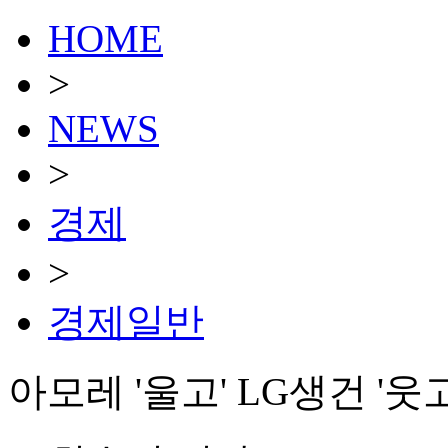
HOME
>
NEWS
>
경제
>
경제일반
아모레 '울고' LG생건 '