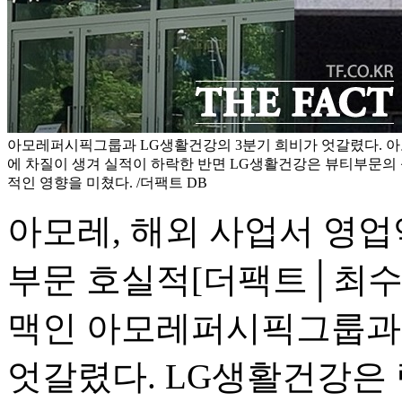
아모레퍼시픽그룹과 LG생활건강의 3분기 희비가 엇갈렸다. 
에 차질이 생겨 실적이 하락한 반면 LG생활건강은 뷰티부문의
적인 영향을 미쳤다. /더팩트 DB
아모레, 해외 사업서 영업익
부문 호실적
[더팩트│최수
맥인 아모레퍼시픽그룹과 
엇갈렸다. LG생활건강은