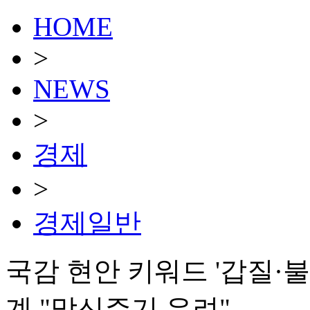
HOME
>
NEWS
>
경제
>
경제일반
국감 현안 키워드 '갑질·
계 "망신주기 우려"