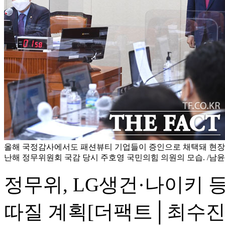
올해 국정감사에서도 패션뷰티 기업들이 증인으로 채택돼 현장에
난해 정무위원회 국감 당시 주호영 국민의힘 의원의 모습. /남윤
정무위, LG생건·나이키
따질 계획
[더팩트│최수진 