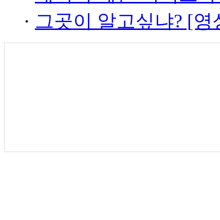
·
그곳이 알고싶냐? [영