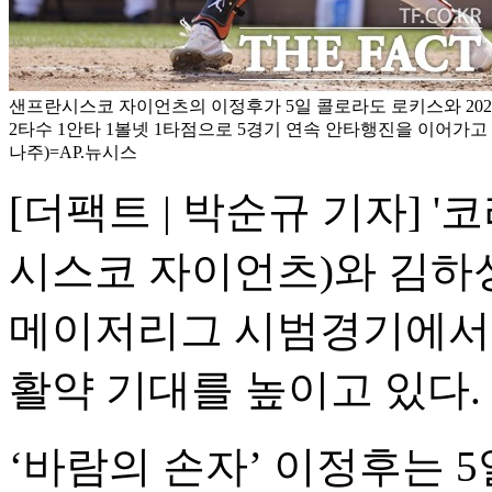
샌프란시스코 자이언츠의 이정후가 5일 콜로라도 로키스와 20
2타수 1안타 1볼넷 1타점으로 5경기 연속 안타행진을 이어가고
나주)=AP.뉴시스
[더팩트 | 박순규 기자] '
시스코 자이언츠)와 김하성
메이저리그 시범경기에서 
활약 기대를 높이고 있다.
‘바람의 손자’ 이정후는 