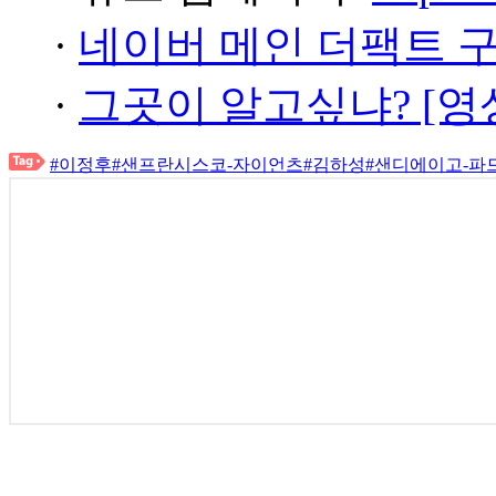
·
네이버 메인 더팩트 
·
그곳이 알고싶냐? [영
#이정후
#샌프란시스코-자이언츠
#김하성
#샌디에이고-파