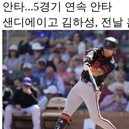
안타...5경기 연속 안타
샌디에이고 김하성, 전날 