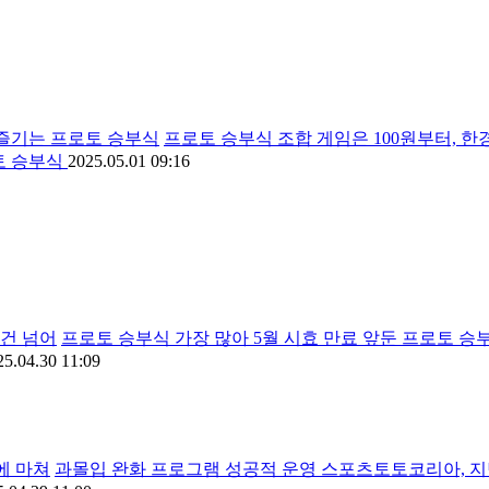
즐기는 프로토 승부식
프로토 승부식 조합 게임은 100원부터, 한
로토 승부식
2025.05.01 09:16
천건 넘어
프로토 승부식 가장 많아 5월 시효 만료 앞둔 프로토 승부
25.04.30 11:09
리에 마쳐
과몰입 완화 프로그램 성공적 운영 스포츠토토코리아, 지난 4월