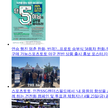
연승 행진 멈춘 한화, 반격?...프로토 승부식 58회차 한화
구매 가능스포츠토토 야구 전반 상품 출시 홍보 포스터.[
스포츠토토, 인천SSG랜더스필드에서 ‘내 응원의 함성을 
께 하는 건전화 캠페인 및 투표권 체험지난 4월 25일(금)