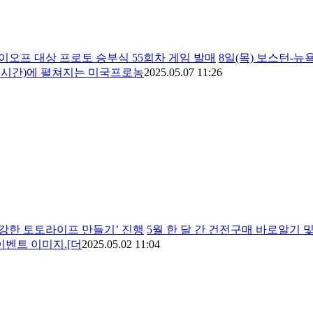
이오프 대상 프로토 승부식 55회차 게임 발매
8일(목) 보스턴-뉴
(한국시간)에 펼쳐지는 미국프로농
2025.05.07 11:26
건강한 토토라이프 만들기’ 진행
5월 한 달 간 건전구매 바로알기 
이벤트 이미지.[더
2025.05.02 11:04