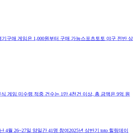
경기구매 게임은 1,000원부터 구매 가능스포츠토토 야구 전반 상
식 게임 미수령 적중 건수는 1만 4천건 이상, 총 금액은 9억 원
 26~27일 양일간 41명 참여2025년 상반기 toto 힐링데이