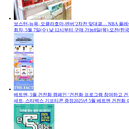
보스턴-뉴욕, 오클라호마-덴버’2차전 맞대결… NBA 플레
회차, 5월 7일(수) 낮 12시부터 구매 가능8일(목) 오전
베트맨, 5월 건전화 캠페인 ‘건전화 프로그램 참여하고 
세트, 스타벅스 기프티콘 증정2025년 5월 베트맨 건전화 