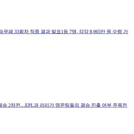
무패 33회차 적중 결과 발표1등 7명, 각각 8,965만 원 수령 가
준결승 2차전…EPL과 라리가 명문팀들의 결승 진출 여부 주목전