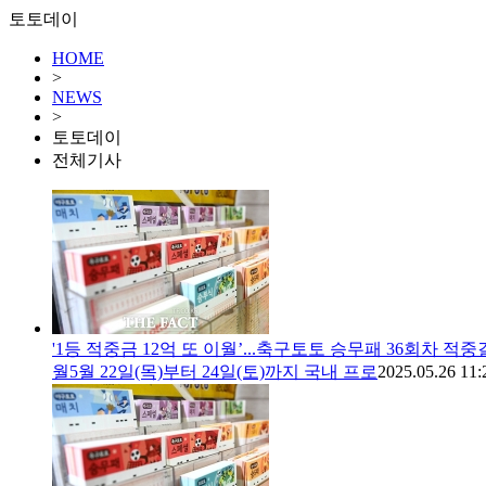
토토데이
HOME
>
NEWS
>
토토데이
전체기사
'1등 적중금 12억 또 이월’...축구토토 승무패 36회차 적
월5월 22일(목)부터 24일(토)까지 국내 프로
2025.05.26 11: