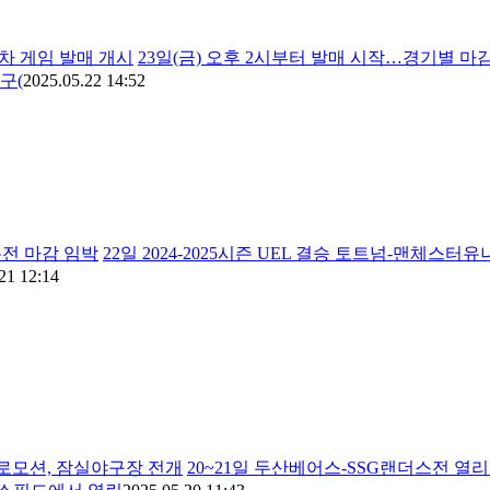
차 게임 발매 개시
23일(금) 오후 2시부터 발매 시작…경기별 마
구(
2025.05.22 14:52
유전 마감 임박
22일 2024-2025시즌 UEL 결승 토트넘-맨체스
21 12:14
프로모션, 잠실야구장 전개
20~21일 두산베어스-SSG랜더스전 