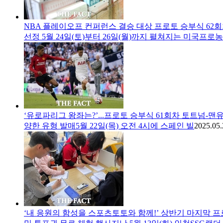
NBA 플레이오프 컨퍼런스 결승 대상 프로토 승부식 62회
선정 5월 24일(토)부터 26일(월)까지 펼쳐지는 미국프로농
‘유로파리그 왕좌는?’...프로토 승부식 61회차 토트넘-맨
양한 유형 발매5월 22일(목) 오전 4시에 스페인 빌
2025.05.
‘내 응원의 함성을 스포츠토토와 함께!’ 상반기 마지막 