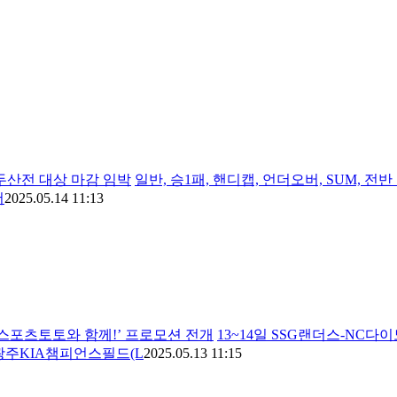
-두산전 대상 마감 임박
일반, 승1패, 핸디캡, 언더오버, SUM, 전
더
2025.05.14 11:13
스포츠토토와 함께!’ 프로모션 전개
13~14일 SSG랜더스-NC
 광주KIA챔피언스필드(L
2025.05.13 11:15