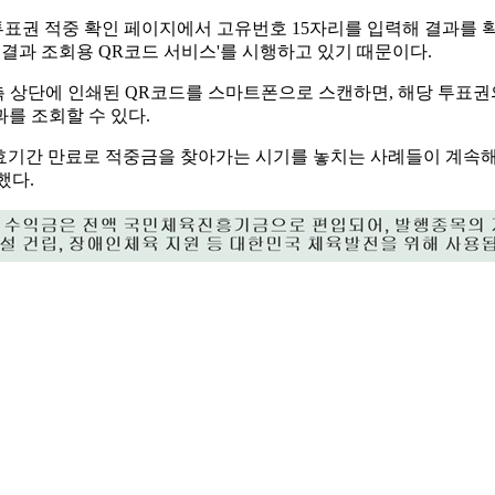
권 적중 확인 페이지에서 고유번호 15자리를 입력해 결과를 확
중결과 조회용 QR코드 서비스'를 시행하고 있기 때문이다.
측 상단에 인쇄된 QR코드를 스마트폰으로 스캔하면, 해당 투표권의
를 조회할 수 있다.
기간 만료로 적중금을 찾아가는 시기를 놓치는 사례들이 계속해서
했다.