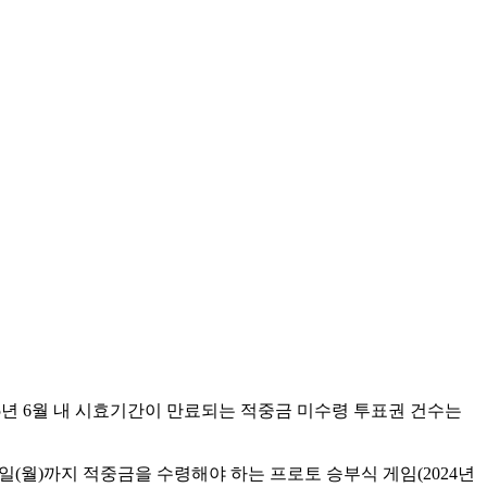
년 6월 내 시효기간이 만료되는 적중금 미수령 투표권 건수는
일(월)까지 적중금을 수령해야 하는 프로토 승부식 게임(2024년