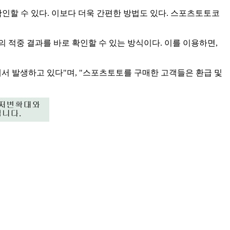
인할 수 있다. 이보다 더욱 간편한 방법도 있다. 스포츠토토코
 적중 결과를 바로 확인할 수 있는 방식이다. 이를 이용하면,
 발생하고 있다"며, "스포츠토토를 구매한 고객들은 환급 및