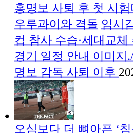
홍명보 사퇴 후 첫 시험
우루과이와 격돌
임시감
컵 참사 수습·세대교체 주
경기 일정 안내 이미지./
명보 감독 사퇴 이후
20
오심보다 더 뼈아픈 ‘침