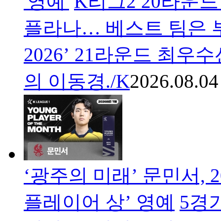
'영예'
K리그2 20라운드
플라나… 베스트 팀은 
2026’ 21라운드 최우
의 이동경./K
2026.08.04
‘광주의 미래’ 문민서, 
플레이어 상’ 영예
5경