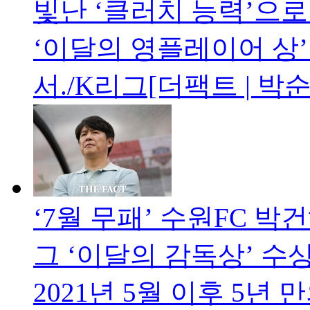
빛난 ‘클러치 능력’으로
‘이달의 영플레이어 상’
서./K리그[더팩트 | 박
‘7월 무패’ 수원FC 박
그 ‘이달의 감독상’ 수
2021년 5월 이후 5년 