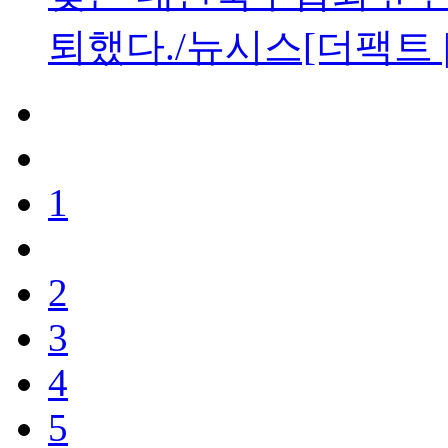
퇴했다./뉴시스[더팩트 
1
2
3
4
5