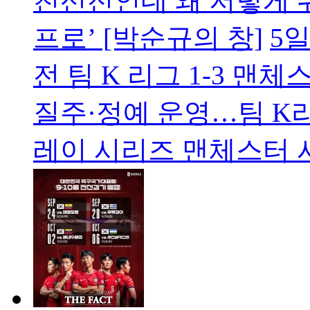
친선전인데 왜 저렇게 
프로’ [박순규의 창]
5일
전 팀 K 리그 1-3 맨
질주·정예 운영…팀 K리
레이 시리즈 맨체스터 