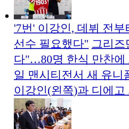
'7번' 이강인, 데뷔 전
선수 필요했다"
그리즈만
다"…80명 한식 만찬에
일 맨시티전서 새 유
이강인(왼쪽)과 디에고