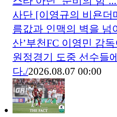
스타 아닌 ‘준비의 힘’.
사단 [이영규의 비욘더
름값과 인맥의 벽을 넘
산’부천FC 이영민 감독
원정경기 도중 선수들에
다./
2026.08.07 00:00