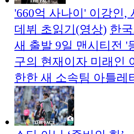
'660억 사나이' 이강인, 
데뷔 초읽기(영상)
한국
새 출발 9일 맨시티전 '
구의 현재이자 미래인 이
한한 새 소속팀 아틀레