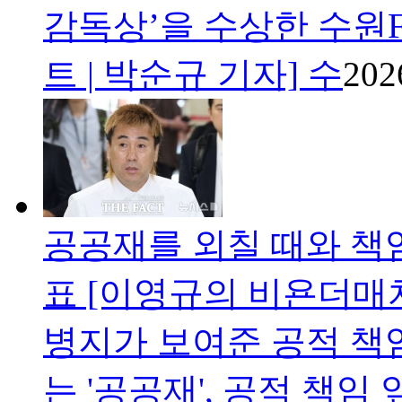
감독상’을 수상한 수원F
트 | 박순규 기자] 수
202
공공재를 외칠 때와 책임
표 [이영규의 비욘더매
병지가 보여준 공적 책
는 '공공재', 공적 책임