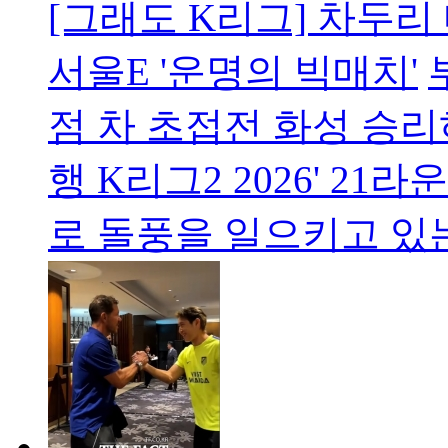
[그래도 K리그] 차두리 
서울E '운명의 빅매치'
점 차 초접전 화성 승리
행 K리그2 2026' 2
로 돌풍을 일으키고 있