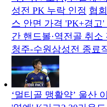
성전 PK 누락 인정
협회
스 안면 가격 'PK+경고
간 핸드볼·역전골 취소 
청주-수원삼성전 종료직
‘멀티골 맹활약’ 울산 이