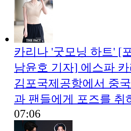
카리나 '굿모닝 하트' [
남윤호 기자] 에스파 카
김포국제공항에서 중국
과 팬들에게 포즈를 취하고 
07:06