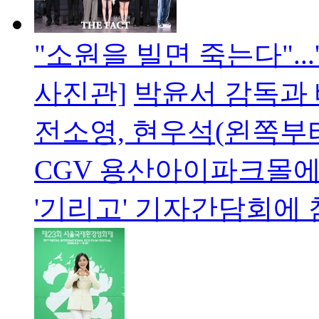
"소원을 빌면 죽는다"..
사진관]
박윤서 감독과 
전소영, 현우석(왼쪽부터
CGV 용산아이파크몰에
'기리고' 기자간담회에