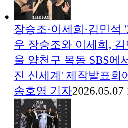
장승조·이세희·김민석 '3
우 장승조와 이세희, 김
울 양천구 목동 SBS에서
진 신세계' 제작발표회에
송호영 기자
2026.05.07 