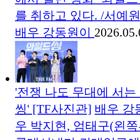
를 취하고 있다. /서예
배우 강동원이
2026.05.
'전쟁 나도 무대에 서는 
씽' [TF사진관]
배우 강
우 박지현, 엄태구(왼쪽