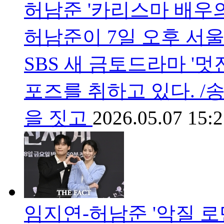
허남준 '카리스마 배우의 
허남준이 7일 오후 서울
SBS 새 금토드라마 '
포즈를 취하고 있다. /
을 짓고
2026.05.07 15:
임지연-허남준 '악질 로