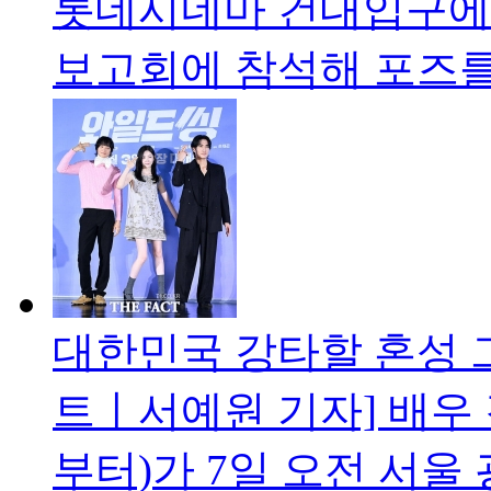
롯데시네마 건대입구에서
보고회에 참석해 포즈를
대한민국 강타할 혼성 그
트ㅣ서예원 기자] 배우
부터)가 7일 오전 서