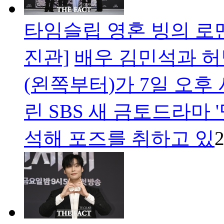
타임슬립 영혼 빙의 로맨
진관]
배우 김민석과 허
(왼쪽부터)가 7일 오후
린 SBS 새 금토드라마
석해 포즈를 취하고 있
2