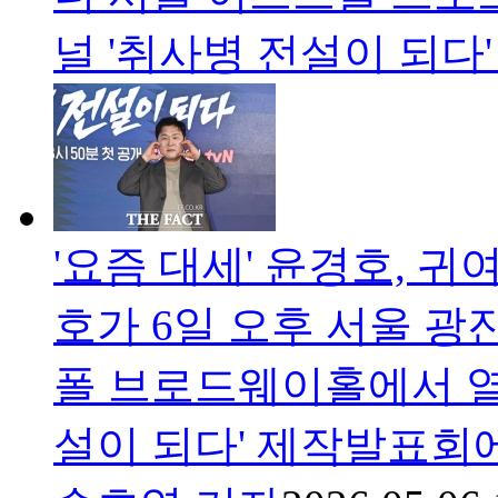
널 '취사병 전설이 되다
'요즘 대세' 윤경호, 귀
호가 6일 오후 서울 광
폴 브로드웨이홀에서 열
설이 되다' 제작발표회에