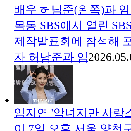
배우 허남준(왼쪽)과 임
목동 SBS에서 열린 SB
제작발표회에 참석해 포
자 허남준과 임
2026.05.
임지연 '악녀지만 사랑스
이 7일 오후 서울 양천구