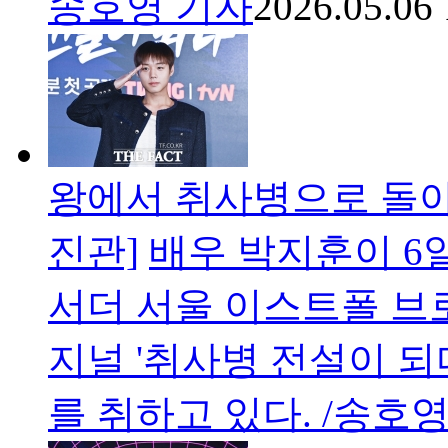
송호영 기자
2026.05.06 
왕에서 취사병으로 돌아온'
진관]
배우 박지훈이 6
서더 서울 이스트폴 브
지널 '취사병 전설이 
를 취하고 있다. /송호