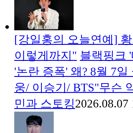
[강일홍의 오늘연예] 황정민
이렇게까지"
블랙핑크 '
'논란 증폭' 왜? 8월 7
웅/ 이승기/ BTS"무슨
민과 스토킹
2026.08.07 