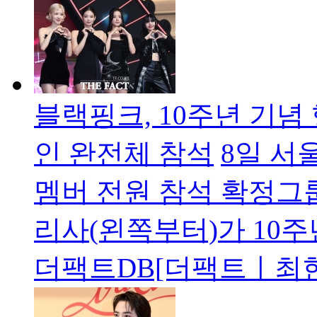
블랙핑크, 10주년 기념
인 완전체 참석
8일 서
멤버 전원 참석 확정그
리사(왼쪽부터)가 10주
더팩트DB[더팩트ㅣ최