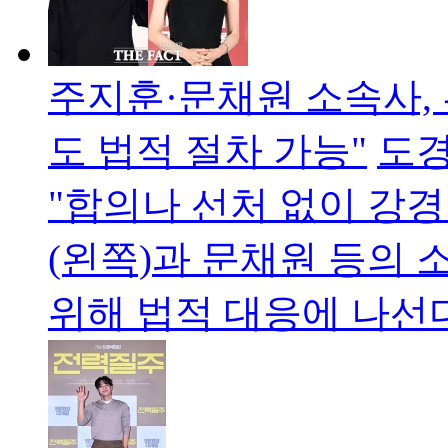
주지훈·문채원 소속사,
도 법적 절차 가능"
도경
"합의나 선처 없이 강경
(왼쪽)과 문채원 등의
위해 법적 대응에 나선다