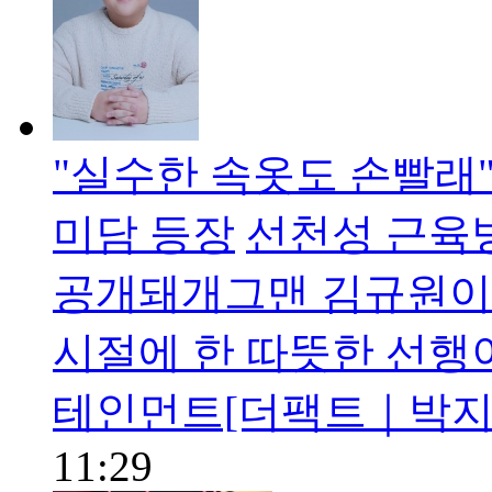
"실수한 속옷도 손빨래
미담 등장
선천성 근육
공개돼개그맨 김규원이
시절에 한 따뜻한 선행
테인먼트[더팩트｜박지윤
11:29