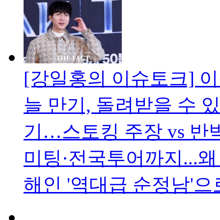
[강일홍의 이슈토크] 이
늘 만기, 돌려받을 수 있
기…스토킹 주장 vs 반
미팅·전국투어까지...왜
해인 '역대급 순정남'으로