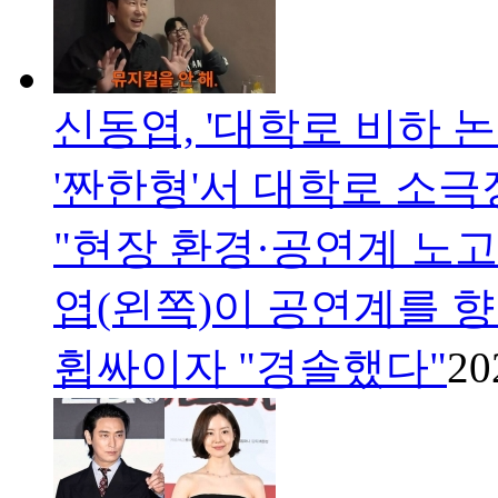
신동엽, '대학로 비하 
'짠한형'서 대학로 소
"현장 환경·공연계 노
엽(왼쪽)이 공연계를 
휩싸이자 "경솔했다"
20