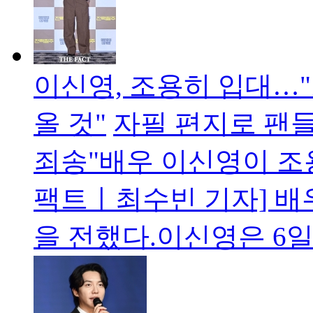
이신영, 조용히 입대…"
올 것"
자필 편지로 팬
죄송"배우 이신영이 조용
팩트ㅣ최수빈 기자] 배
을 전했다.이신영은 6일