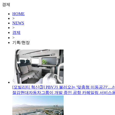
경제
HOME
>
NEWS
>
경제
>
기획/현장
[모빌리티 혁신③] PBV가 불러오는 '맞춤형 이동공간'…
절감현대자동차그룹이 개발 중인 공항 카헤일링 서비스용 