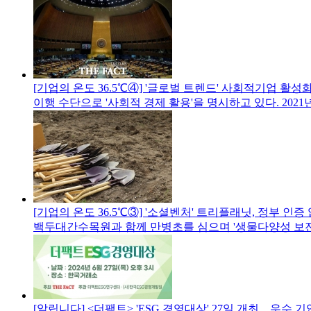
[기업의 온도 36.5℃④] '글로벌 트렌드' 사회적기업 활
이행 수단으로 '사회적 경제 활용'을 명시하고 있다. 2021
[기업의 온도 36.5℃③] '소셜벤처' 트리플래닛, 정부 인증
백두대간수목원과 함께 만병초를 심으며 '생물다양성 보전
[알립니다] <더팩트> 'ESG 경영대상' 27일 개최…우수 