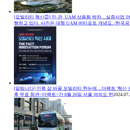
[모빌리티 혁신②] 민·관, UAM 상용화 박차…실증사업 
행하고 있다. 사진은 대형 UAM 버티포트 개념도. /한국
[알립니다] 인류 삶 바꿀 모빌리티 한눈에…더팩트 '혁신 
후 무료 참관<더팩트>가 8월 26일 서울 여의도 한
2024.07.