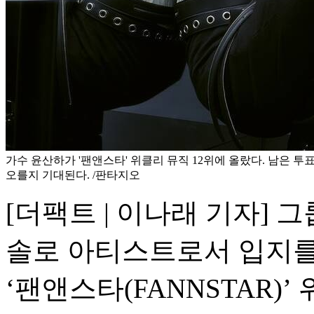
가수 윤산하가 '팬앤스타' 위클리 뮤직 12위에 올랐다. 남은 투
오를지 기대된다. /판타지오
[더팩트 | 이나래 기자] 
솔로 아티스트로서 입지를
‘팬앤스타(FANNSTAR)