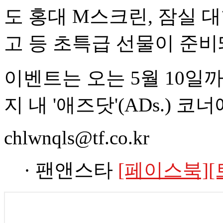
도 홍대 M스크린, 잠실 대
고 등 초특급 선물이 준비
이벤트는 오는 5월 10일
지 내 '애즈닷'(ADs.) 코
chlwnqls@tf.co.kr
· 팬앤스타
[페이스북]
[