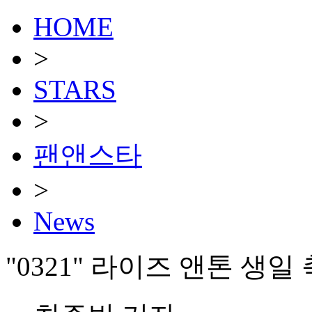
HOME
>
STARS
>
팬앤스타
>
News
"0321" 라이즈 앤톤 생