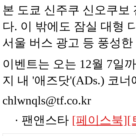
본 도쿄 신주쿠 신오쿠보
다. 이 밖에도 잠실 대형 
서울 버스 광고 등 풍성한
이벤트는 오는 12월 7일
지 내 '애즈닷'(ADs.) 코
chlwnqls@tf.co.kr
· 팬앤스타
[페이스북]
[