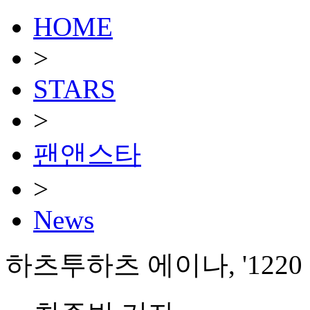
HOME
>
STARS
>
팬앤스타
>
News
하츠투하츠 에이나, '122