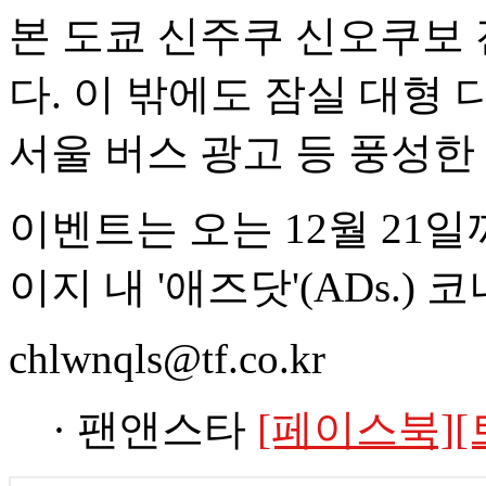
본 도쿄 신주쿠 신오쿠보
다. 이 밖에도 잠실 대형 
서울 버스 광고 등 풍성한
이벤트는 오는 12월 21일
이지 내 '애즈닷'(ADs.)
chlwnqls@tf.co.kr
· 팬앤스타
[페이스북]
[