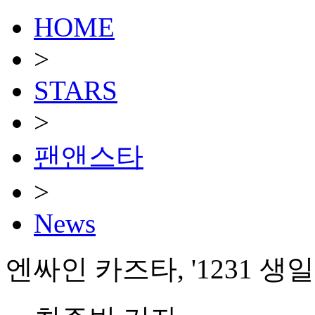
HOME
>
STARS
>
팬앤스타
>
News
엔싸인 카즈타, '1231 생