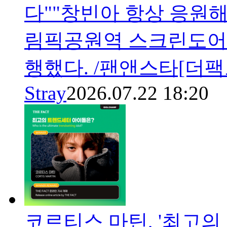
다""창빈아 항상 응원해
림픽공원역 스크린도어
행했다. /팬앤스타[더팩트
Stray
2026.07.22 18:20
코르티스 마틴, '최고의