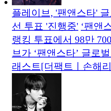
플레이브, '팬앤스타' 
선 투표 '진행중'
‘팬앤스
랭킹 투표에서 98만 70
브가 ‘팬앤스타’ 글로벌
래스트[더팩트ㅣ손해리