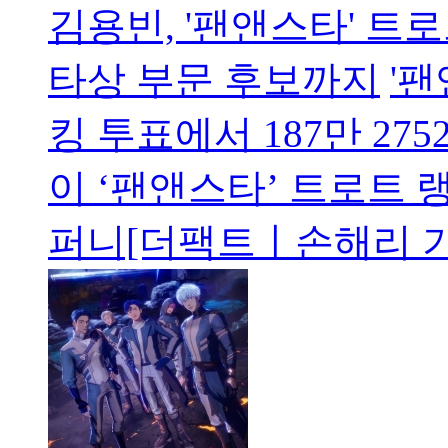
김용빈, '팬앤스타' 트
타상 부문 후보까지
'팬
킹 투표에서 187만 27
이 ‘팬앤스타’ 트로트 
퍼니[더팩트ㅣ손해리 기