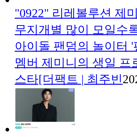
"0922" 리레볼루션 
무지개별 많이 모일수록
아이돌 팬덤의 놀이터 '
멤버 제미니의 생일 프
스타[더팩트 | 최주빈
20