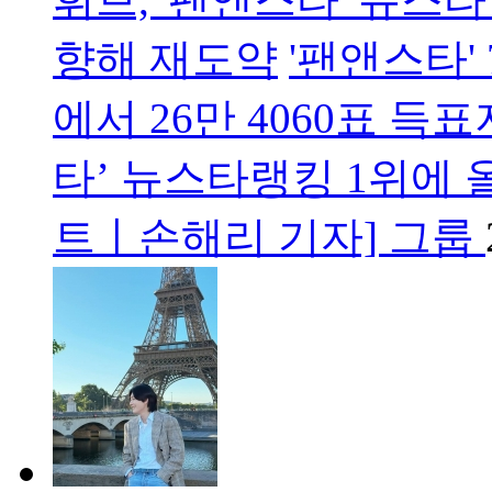
향해 재도약
'팬앤스타'
에서 26만 4060표 득
타’ 뉴스타랭킹 1위에 
트ㅣ손해리 기자] 그룹