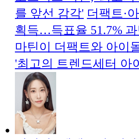
를 앞선 감각'
더팩트·아
획득…득표율 51.7% 
마틴이 더팩트와 아이
'최고의 트렌드세터 아이