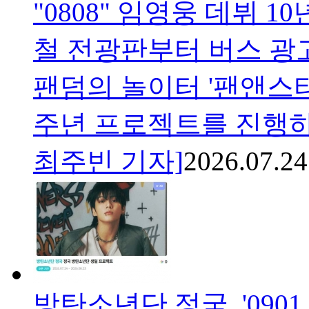
"0808" 임영웅 데뷔 
철 전광판부터 버스 광
팬덤의 놀이터 '팬앤스타
주년 프로젝트를 진행하고
최주빈 기자]
2026.07.24
방탄소년단 정국, '090