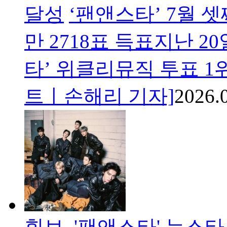
달성
‘팬앤스타’ 7월 셋
만 2718표 득표지난 
타’ 위클리뮤직 투표 1
트ㅣ손해리 기자]
2026.
휘브, '팬앤스타' 뉴스타