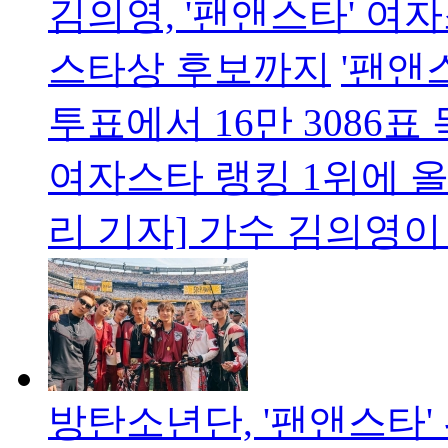
김의영, '팬앤스타' 여
스타상 후보까지
'팬앤
투표에서 16만 3086
여자스타 랭킹 1위에 올
리 기자] 가수 김의영이 
방탄소년단, '팬앤스타' 