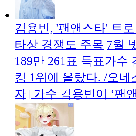
김용빈, '팬앤스타' 트
타상 경쟁도 주목
7월 
189만 261표 득표가수
킹 1위에 올랐다. /
자] 가수 김용빈이 ‘팬