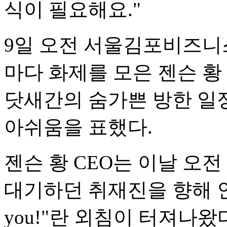
식이 필요해요."
9일 오전 서울김포비즈니스
마다 화제를 모은 젠슨 황
닷새간의 숨가쁜 방한 일
아쉬움을 표했다.
젠슨 황 CEO는 이날 오전
대기하던 취재진을 향해 인사를
you!"란 외침이 터져나왔