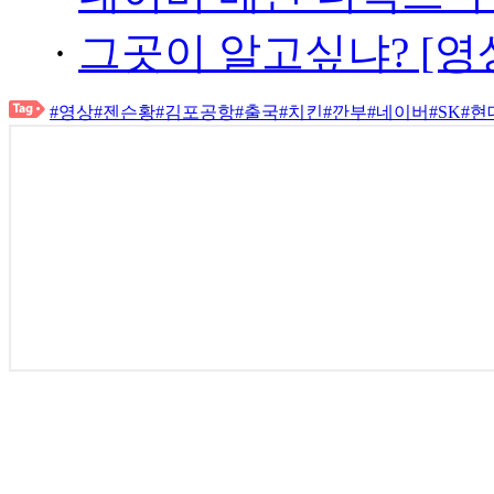
·
그곳이 알고싶냐? [영
#영상
#젠슨황
#김포공항
#출국
#치킨
#깐부
#네이버
#SK
#현