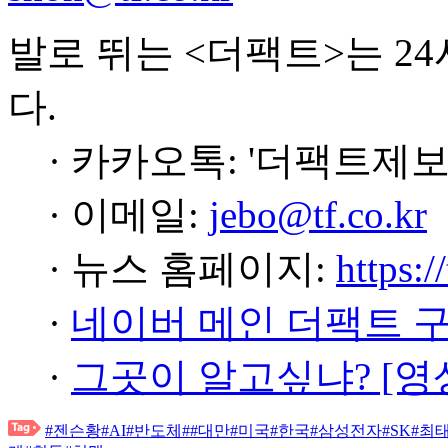
발로 뛰는 <더팩트>는 2
다.
· 카카오톡: '더팩트제보
· 이메일:
jebo@tf.co.kr
· 뉴스 홈페이지:
https:/
·
네이버 메인 더팩트 
·
그곳이 알고싶냐? [영
#젠슨황
#AI
#반도체
#
#대만
#미국
#한국
#삼성전자
#SK
#최