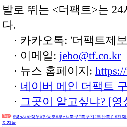
발로 뛰는 <더팩트>는 2
다.
· 카카오톡: '더팩트제보
· 이메일:
jebo@tf.co.kr
· 뉴스 홈페이지:
https:/
·
네이버 메인 더팩트 
·
그곳이 알고싶냐? [영
#영상
#하정우
#한동훈
#부산
#북구
#북구갑
#부산북갑
#전재
지지율