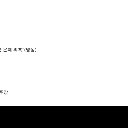
훈 은폐 의혹”(영상)
 주장