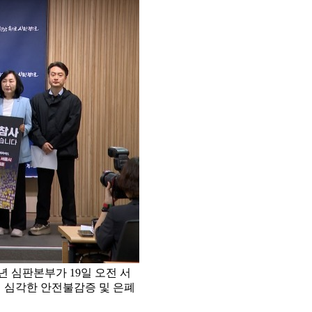
 심판본부가 19일 오전 서
 심각한 안전불감증 및 은폐