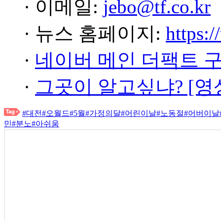
· 이메일:
jebo@tf.co.kr
· 뉴스 홈페이지:
https:/
·
네이버 메인 더팩트 
·
그곳이 알고싶냐? [영
#대전
#오월드
#5월
#가정의달
#어린이날
#노동절
#어버이날
민
#분노
#아쉬움