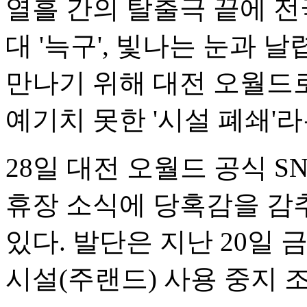
열흘 간의 탈출극 끝에 전
대 '늑구', 빛나는 눈과 
만나기 위해 대전 오월드
예기치 못한 '시설 폐쇄'
28일 대전 오월드 공식 
휴장 소식에 당혹감을 감
있다. 발단은 지난 20일
시설(주랜드) 사용 중지 조