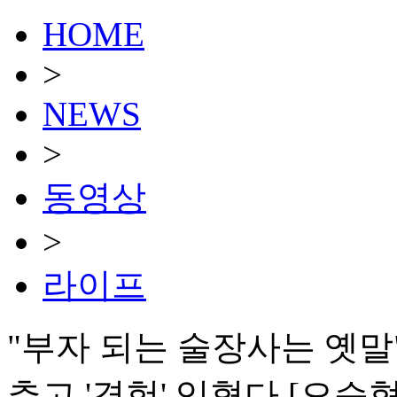
HOME
>
NEWS
>
동영상
>
라이프
"부자 되는 술장사는 옛말"
추고 '경험' 입혔다 [오승혁