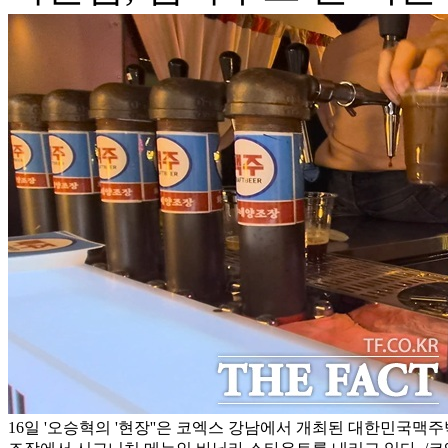
16일 '오승혁의 '현장''은 코엑스 강남에서 개최된 대한민국맥