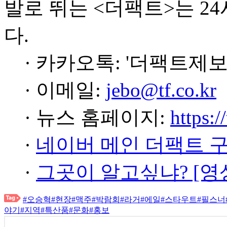
발로 뛰는 <더팩트>는 2
다.
· 카카오톡: '더팩트제보
· 이메일:
jebo@tf.co.kr
· 뉴스 홈페이지:
https:/
·
네이버 메인 더팩트 
·
그곳이 알고싶냐? [영
#오승혁
#현장
#맥주
#박람회
#라거
#에일
#스타우트
#필스너
야기
#지역
#특산품
#문화
#홍보