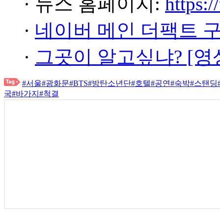
· 뉴스 홈페이지:
https:/
·
네이버 메인 더팩트 
·
그곳이 알고싶냐? [영
#서울
#광화문
#BTS
#방탄소년단
#호텔
#공연
#숙박
#스탠딩
국
#바가지
#척결