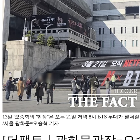
13일 '오승혁의 '현장''은 오는 21일 저녁 8시 BTS 무대가 펼
/서울 광화문=오승혁 기자