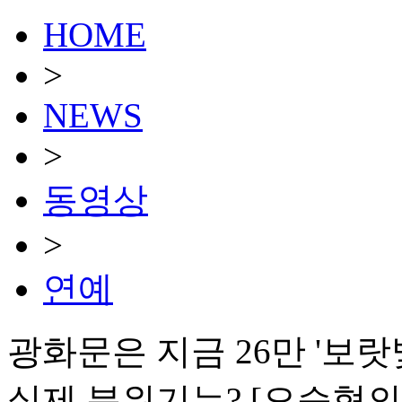
HOME
>
NEWS
>
동영상
>
연예
광화문은 지금 26만 '보랏빛
실제 분위기는? [오승혁의 