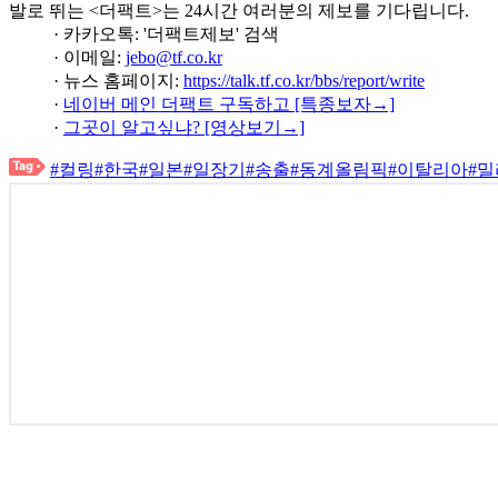
발로 뛰는 <더팩트>는 24시간 여러분의 제보를 기다립니다.
· 카카오톡: '더팩트제보' 검색
· 이메일:
jebo@tf.co.kr
· 뉴스 홈페이지:
https://talk.tf.co.kr/bbs/report/write
·
네이버 메인 더팩트 구독하고 [특종보자→]
·
그곳이 알고싶냐? [영상보기→]
#컬링
#한국
#일본
#일장기
#송출
#동계올림픽
#이탈리아
#