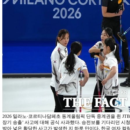
2026 밀라노·코르티나담페초 동계올림픽 단독 중계권을 쥔 JTB
장기 송출’ 사고에 대해 공식 사과했다. 승전보를 기다리던 
박아 넣은 황당한 사고가 발생한 지 하루 만이다. 한국 여자 컬링