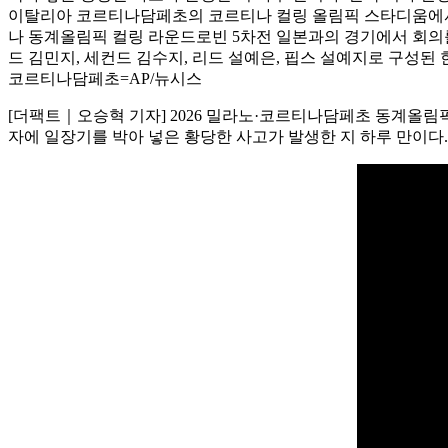
이탈리아 코르티나담페초의 코르티나 컬링 올림픽 스타디움에서 
나 동계올림픽 컬링 라운드로빈 5차전 일본과의 경기에서 회의를 
드 김민지, 세컨드 김수지, 리드 설예은, 핍스 설예지로 구성된 한
코르티나담페초=AP/뉴시스
[더팩트｜오승혁 기자] 2026 밀라노·코르티나담페초 동계올림픽
자에 일장기를 박아 넣은 황당한 사고가 발생한 지 하루 만이다.