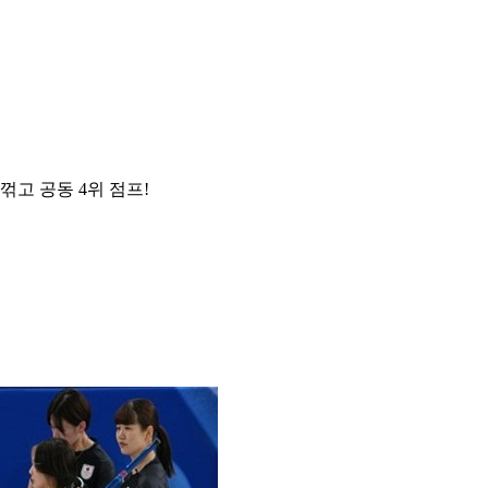
 꺾고 공동 4위 점프!