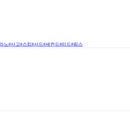
밀라노
#사고
#스킵
#서드
#세컨드
#리드
#핍스