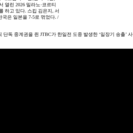
열린 2026 밀라노·코르티
하고 있다. 스킵 김은지, 서
국은 일본을 7-5로 꺾었다. /
 단독 중계권을 쥔 JTBC가 한일전 도중 발생한 ‘일장기 송출’