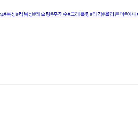
를 시작할 때 아내는 경찰이었는데, 제가 사격 등 군사적 능력을
리해주고 있습니다. 우리는 두 아이를 둔 행복한 부부입니다.
금은 함께 지내는 개가 한 마리 더 있습니다.
후커를 이기는 것이 최우선이고, 그 이후 기회를 잡기 위해 노력할 
. 한국 팬 여러분, 제 경기를 놓치지 마세요. 정말 치열하고 멋
ma
#복싱
#킥복싱
#레슬링
#주짓수
#그래플링
#타격
#올라운더
#아내