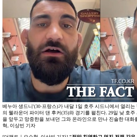
베누아 생드니'(30·프랑스)가 내달 1일 호주 시드니에서 열리는 
의 웰라운더 파이터 댄 후커(35)와 경기를 펼친다. 29일 낮 호
을 앞두고 망중한을 보내던 그와 온라인으로 만나 진솔한 대화를
혁, 이상빈 기자
[더팩트｜오승혁, 이상빈 기자]
"정말 치열하고 멋진 전쟁 같은 