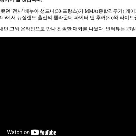
던 '전사' 베누아 생드니(30·프랑스)가 MMA(종합격투기) 케이지
 325에서 뉴질랜드 출신의 웰라운더 파이터 댄 후커(35)와 라이트
보내던 그와 온라인으로 만나 진솔한 대화를 나눴다. 인터뷰는 29