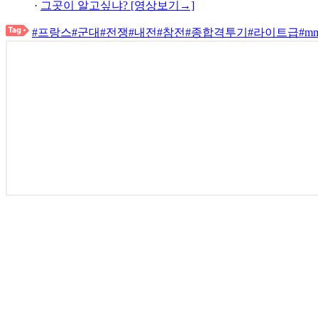
-아내와의 러브 스토리도 아주 유명합니다.
제 아내는 전직 경찰이자 프로 축구 선수였습니다. 제가 MMA
절을 도와주었고, 현재는 제 에이전트(매니저)로서 커리어를 관
군견으로 10년 동안 복무했던 개가 있었는데 세상을 떠났고, 지
-앞으로의 목표가 어떻게 될까요?
지금 라이트급은 매우 흥미로운 체급입니다. 일단 이번 일요일에 댄 
터테인먼트 쇼를 촬영했습니다. 곧 공개될 예정이니 기대해 주세요
shoh@tf.co.kr
pkd@tf.co.kr
발로 뛰는 <더팩트>는 24시간 여러분의 제보를 기다립니다.
· 카카오톡: '더팩트제보' 검색
· 이메일:
jebo@tf.co.kr
· 뉴스 홈페이지:
https://talk.tf.co.kr/bbs/report/write
·
네이버 메인 더팩트 구독하고 [특종보자→]
·
그곳이 알고싶냐? [영상보기→]
#프랑스
#군대
#전쟁
#내전
#참전
#종합격투기
#라이트급
#m