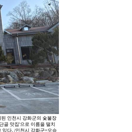
등재된 인천시 강화군의 숯불장
'단골 맛집'으로 이름을 떨치
있다. /인천시 강화군=오승