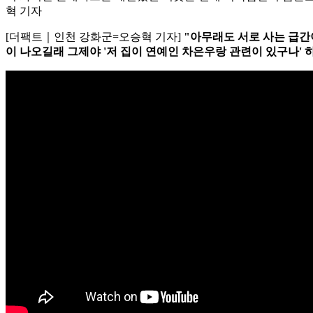
혁 기자
[더팩트｜인천 강화군=오승혁 기자]
"아무래도 서로 사는 급간이
이 나오길래 그제야 '저 집이 연예인 차은우랑 관련이 있구나' 하