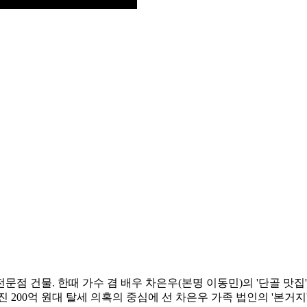
어 전문점 건물. 한때 가수 겸 배우 차은우(본명 이동민)의 '단골 
 200억 원대 탈세 의혹의 중심에 선 차은우 가족 법인의 '본거지