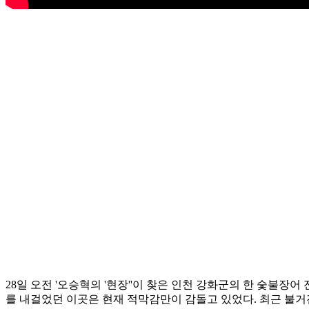
28일 오전 '오승혁의 '현장''이 찾은 인천 강화군의 한 숯불장
를 내걸었던 이곳은 현재 적막감만이 감돌고 있었다. 최근 불거진