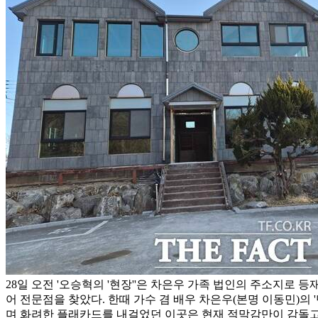
28일 오전 '오승혁의 '현장''은 차은우 가족 법인의 주소지로 
어 전문점을 찾았다. 한때 가수 겸 배우 차은우(본명 이동민)의 
며 화려한 플래카드를 내걸었던 이곳은 현재 적막감만이 감돌고 