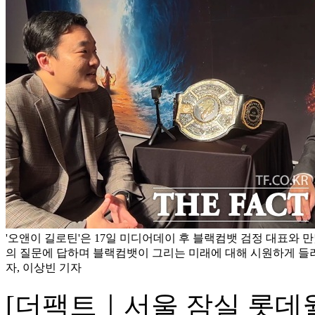
'오앤이 길로틴'은 17일 미디어데이 후 블랙컴뱃 검정 대표와 
의 질문에 답하며 블랙컴뱃이 그리는 미래에 대해 시원하게 들려
자, 이상빈 기자
[더팩트｜서울 잠실 롯데