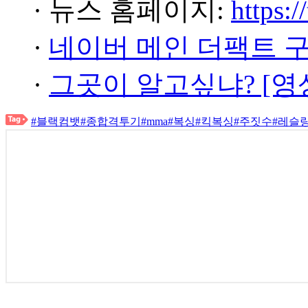
· 뉴스 홈페이지:
https:/
·
네이버 메인 더팩트 
·
그곳이 알고싶냐? [영
#블랙컴뱃
#종합격투기
#mma
#복싱
#킥복싱
#주짓수
#레슬