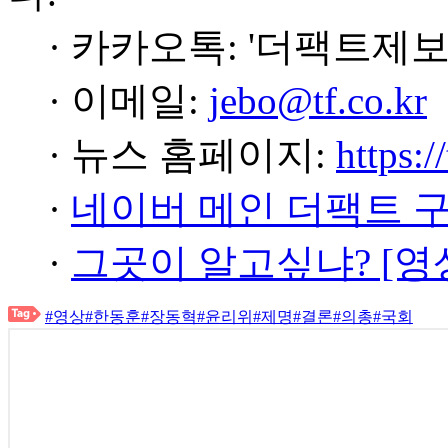
· 카카오톡: '더팩트제보
· 이메일:
jebo@tf.co.kr
· 뉴스 홈페이지:
https:/
·
네이버 메인 더팩트 
·
그곳이 알고싶냐? [영
#영상
#한동훈
#장동혁
#윤리위
#제명
#결론
#의총
#국회