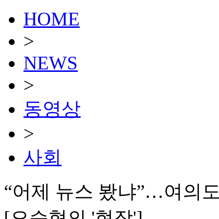
HOME
>
NEWS
>
동영상
>
사회
“어제 뉴스 봤냐”…여의도
[오승혁의 '현장']