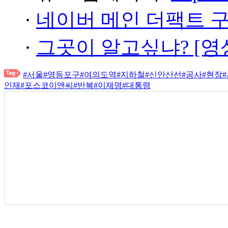
·
네이버 메인 더팩트 
·
그곳이 알고싶냐? [영
#서울
#영등포구
#여의도역
#지하철
#신안산선
#공사
#현장
인재
#포스코이앤씨
#반복
#이재명
#대통령