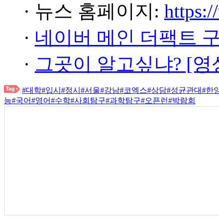
· 뉴스 홈페이지:
https:/
·
네이버 메인 더팩트 
·
그곳이 알고싶냐? [영
#대학
#입시
#정시
#서울
#강남
#코엑스
#상담
#성균관대
#한
능
#국어
#영어
#수학
#사회탐구
#과학탐구
#오픈런
#박람회