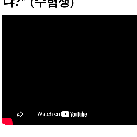
냐?" (수험생)