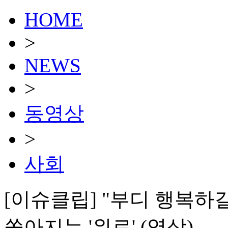
HOME
>
NEWS
>
동영상
>
사회
[이슈클립] "부디 행복하길"
쏟아지는 '위로' (영상)