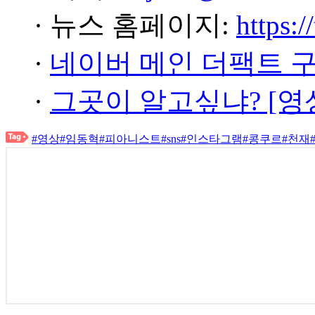
· 뉴스 홈페이지:
https:/
·
네이버 메인 더팩트 
·
그곳이 알고싶냐? [영
#영상
#임동혁
#피아니스트
#sns
#인스타그램
#콩쿠르
#천재