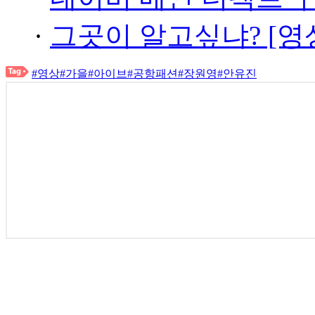
·
그곳이 알고싶냐? [영
#영상
#가을
#아이브
#공항패션
#장원영
#안유진