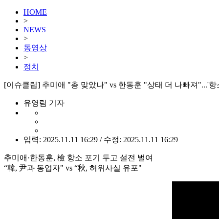
HOME
>
NEWS
>
동영상
>
정치
[이슈클립] 추미애 "총 맞았나" vs 한동훈 "상태 더 나빠져"...'항
유영림 기자
입력: 2025.11.11 16:29 / 수정: 2025.11.11 16:29
추미애·한동훈, 檢 항소 포기 두고 설전 벌여
“韓, 尹과 동업자" vs “秋, 허위사실 유포"