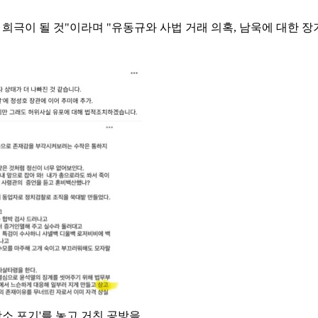
 희극이 될 것"이라며 "유동규와 사법 거래 의혹, 남욱에 대한 장
항소 포기'를 놓고 거친 공방을