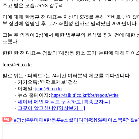
주고 받은 모습. /SNS 갈무리
이에 대해 한동훈 전 대표는 자신의 SNS를 통해 곧바로 받아쳤다.
부 장관에 임명된 후 그가 좌천성 인사로 밀려났던 2020년이다.
그는 추 의원이 2심에서 패한 법무부의 윤석열 징계 건에 대한
조했다.
한편 한 전 대표는 검찰의 '대장동 항소 포기' 논란에 대해 페
forest@tf.co.kr
발로 뛰는 <더팩트>는 24시간 여러분의 제보를 기다립니다.
· 카카오톡: '더팩트제보' 검색
· 이메일:
jebo@tf.co.kr
· 뉴스 홈페이지:
https://talk.tf.co.kr/bbs/report/write
·
네이버 메인 더팩트 구독하고 [특종보자→]
·
그곳이 알고싶냐? [영상보기→]
#영상
#추미애
#한동훈
#소셜미디어
#SNS
#페이스북
#검찰