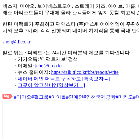
넥스지, 미야오, 보이넥스트도어, 스트레이 키즈, 아이브, 아홉,
래스 아티스트들이 무대에 올라 관객들에게 잊지 못할 최고의 
한편 더팩트가 주최하고 팬앤스타 (주)더스퀘어이엔엠이 주관하는 
시와 오후 7시)에 각각 진행되며 네이버 치지직을 통해 국내 단
shoh@tf.co.kr
발로 뛰는 <더팩트>는 24시간 여러분의 제보를 기다립니다.
· 카카오톡: '더팩트제보' 검색
· 이메일:
jebo@tf.co.kr
· 뉴스 홈페이지:
https://talk.tf.co.kr/bbs/report/write
·
네이버 메인 더팩트 구독하고 [특종보자→]
·
그곳이 알고싶냐? [영상보기→]
#미야오
#걸그룹
#아이돌
#연예인
#인천국제공항
#마카오
#