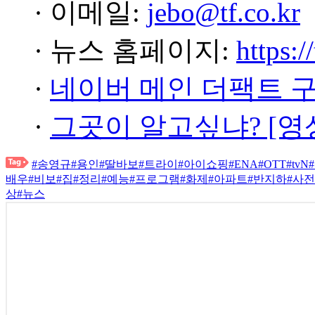
· 이메일:
jebo@tf.co.kr
· 뉴스 홈페이지:
https:/
·
네이버 메인 더팩트 
·
그곳이 알고싶냐? [영
#송영규
#용인
#딸바보
#트라이
#아이쇼핑
#ENA
#OTT
#tvN
배우
#비보
#집
#정리
#예능
#프로그램
#화제
#아파트
#반지하
#사
상
#뉴스