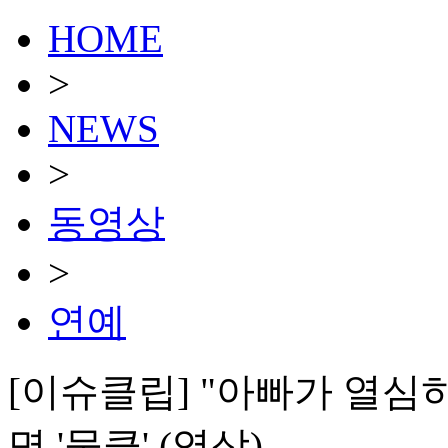
HOME
>
NEWS
>
동영상
>
연예
[이슈클립] "아빠가 열심히"
명 '뭉클' (영상)