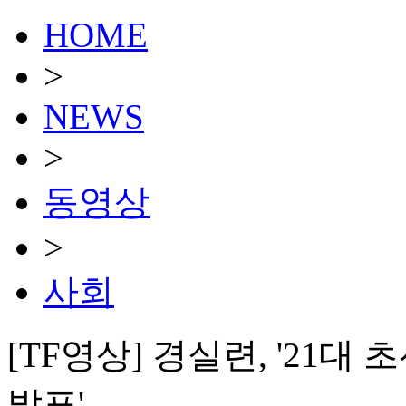
HOME
>
NEWS
>
동영상
>
사회
[TF영상] 경실련, '21
발표'