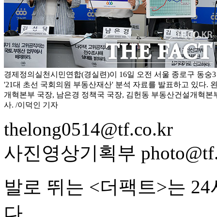
경제정의실천시민연합(경실련)이 16일 오전 서울 종로구 동숭
'21대 초선 국회의원 부동산재산' 분석 자료를 발표하고 있다.
개혁본부 국장, 남은경 정책국 국장, 김헌동 부동산건설개혁본부
사. /이덕인 기자
thelong0514@tf.co.kr
사진영상기획부 photo@tf.c
발로 뛰는 <더팩트>는 2
다.