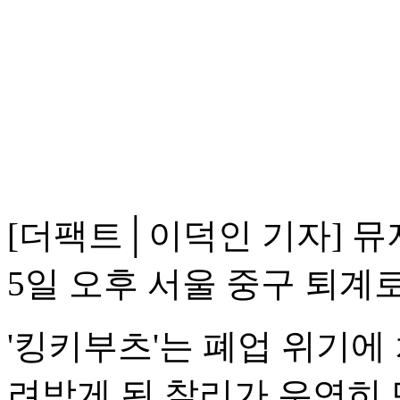
[더팩트│이덕인 기자] 뮤지
5일 오후 서울 중구 퇴계
'킹키부츠'는 폐업 위기에
려받게 된 찰리가 우연히 