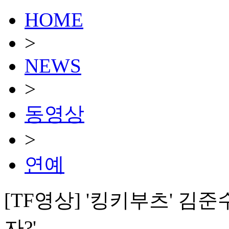
HOME
>
NEWS
>
동영상
>
연예
[TF영상] '킹키부츠' 김준
자?'