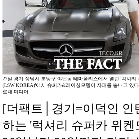
27일 경기 성남시 분당구 야탑동 테마폴리스에서 열린 '럭셔리
(LSW KOREA)'에서 슈퍼카&레이싱모델이 자태를 뽐내고 있다
로체 미디어
[더팩트│경기=이덕인 인
하는 '럭셔리 슈퍼카 위켄드