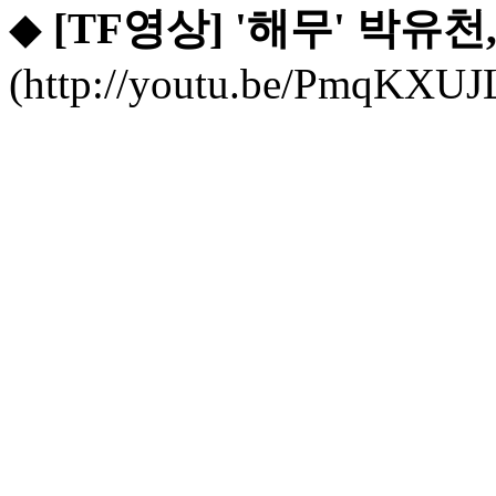
◆
[TF영상] '해무' 박유
(http://youtu.be/PmqKX