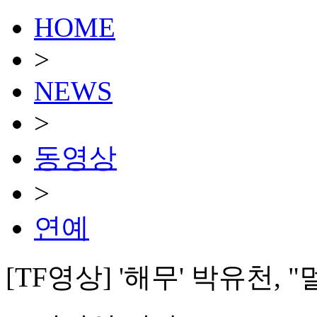
HOME
>
NEWS
>
동영상
>
연예
[TF영상] '해무' 박유천,