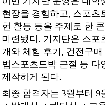
이번 기자단 운영은 대학
현장을 경험하고, 스포츠토
헌 활동 등을 주제로 한 
마련됐다. 기자단은 스포
개와 체험 후기, 건전구매 
법스포츠도박 근절 등 다
제작하게 된다.
최종 합격자는 3월부터 9