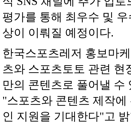
식 SNS 채널에 추가 업
평가를 통해 최우수 및 우
상이 이뤄질 예정이다.
한국스포츠레저 홍보마케
츠와 스포츠토토 관련 현장
만의 콘텐츠로 풀어낼 수
"스포츠와 콘텐츠 제작에
인 지원을 기대한다"고 밝