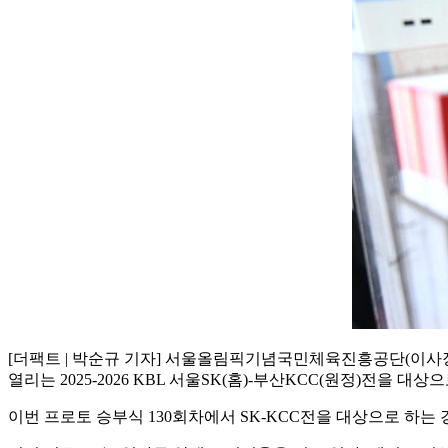
[더팩트 | 박순규 기자] 서울올림픽기념국민체육진흥공단(이
열리는 2025-2026 KBL 서울SK(홈)-부산KCC(원정)전을 
이번 프로토 승부식 130회차에서 SK-KCC전을 대상으로 하는 경기