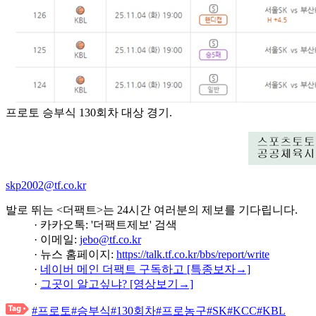
프로토 승부식 130회차 대상 경기.
skp2002@tf.co.kr
발로 뛰는 <더팩트>는 24시간 여러분의 제보를 기다립니다.
· 카카오톡: '더팩트제보' 검색
· 이메일:
jebo@tf.co.kr
· 뉴스 홈페이지:
https://talk.tf.co.kr/bbs/report/write
·
네이버 메인 더팩트 구독하고 [특종보자→]
·
그곳이 알고싶냐? [영상보기→]
#프로토
#승부식
#130회차
#프로농구
#SK
#KCC
#KBL