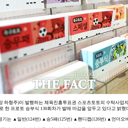
사장 하형주)이 발행하는 체육진흥투표권 스포츠토토의 수탁사업자
대상으로 한 프로토 승부식 130회차가 발매 마감을 앞두고 있다고 밝혔
는 ▲일반(124번) ▲승5패(125번) ▲핸디캡(126번) ▲언더오버(