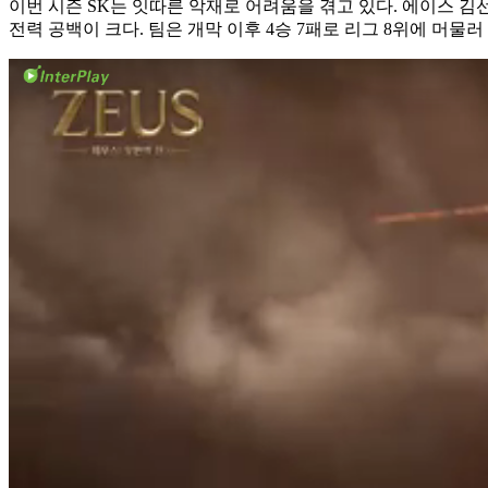
이번 시즌 SK는 잇따른 악재로 어려움을 겪고 있다. 에이스 
전력 공백이 크다. 팀은 개막 이후 4승 7패로 리그 8위에 머물러