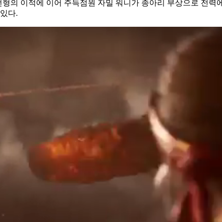
김선형의 이적에 이어 주득점원 자밀 워니가 종아리 부상으로 전력
 있다.