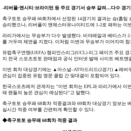
-리버풀·맨시티·브라이턴 등 주요 경기서 승부 갈려…다수 경기
축구토토 승무패 66회차에서 선정된 14경기의 결과는 승(홈팀 승)
승리했으나, 리버풀이 맨체스터유나이티드에 1-2로 패하는 이변
라리가에서는 무승부가 다수 발생했다. 비야레알과 베티스가 2-2
를 거두며 체면을 지켰다. 이처럼 이변과 무승부가 이어지며 
유럽축구연맹(UEFA) 챔피언스리그(UCL) 리그 페이즈 주요 경기
지 전국 스포츠토토 판매점과 공식 인터넷 발매 사이트 베트맨을
이번 회차 대상경기에는 ▲아스널–AT마드리드(2경기) ▲레버쿠
관심이 집중된 유럽 명문 클럽 간 맞대결이 포함되어 있다.
한국스포츠레저 관계자는 "이번 회차는 EPL과 라리가에서 이변
돼 팬들의 높은 관심이 예상된다"고 말했다.
축구토토 승무패 68회차 적중결과와 69회차 대상경기 정보는 
실시간 적중 여부를 간편하게 확인할 수 있다.
◆축구토토 승무패 68회차 적중 결과