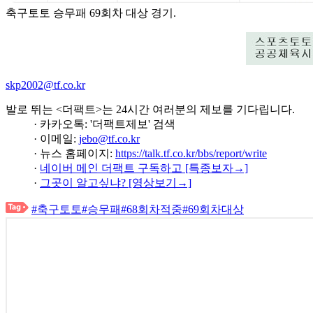
축구토토 승무패 69회차 대상 경기.
skp2002@tf.co.kr
발로 뛰는 <더팩트>는 24시간 여러분의 제보를 기다립니다.
· 카카오톡: '더팩트제보' 검색
· 이메일:
jebo@tf.co.kr
· 뉴스 홈페이지:
https://talk.tf.co.kr/bbs/report/write
·
네이버 메인 더팩트 구독하고 [특종보자→]
·
그곳이 알고싶냐? [영상보기→]
#축구토토
#승무패
#68회차적중
#69회차대상