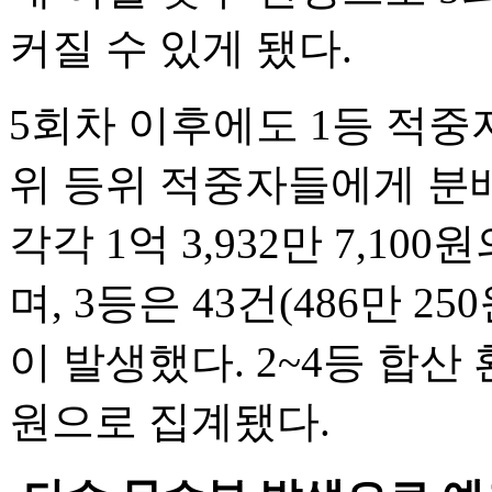
커질 수 있게 됐다.
5회차 이후에도 1등 적중
위 등위 적중자들에게 분배
각각 1억 3,932만 7,1
며, 3등은 43건(486만 250
이 발생했다. 2~4등 합산 환
원으로 집계됐다.