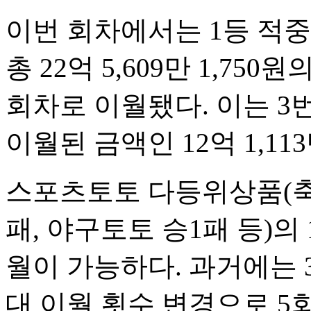
이번 회차에서는 1등 적중
총 22억 5,609만 1,75
회차로 이월됐다. 이는 3
이월된 금액인 12억 1,11
스포츠토토 다등위상품(축
패, 야구토토 승1패 등)의
월이 가능하다. 과거에는 
대 이월 횟수 변경으로 5