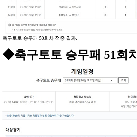
축구토토 승무패 50회차 적중 결과.
◆축구토토 승무패 51회