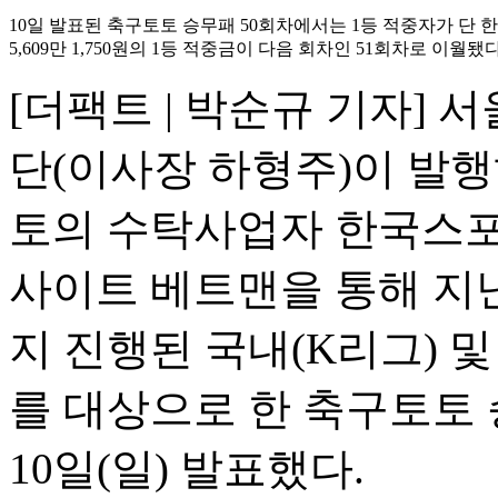
10일 발표된 축구토토 승무패 50회차에서는 1등 적중자가 단 한 
5,609만 1,750원의 1등 적중금이 다음 회차인 51회차로 이월됐다
[더팩트 | 박순규 기자
단(이사장 하형주)이 발
토의 수탁사업자 한국스포
사이트 베트맨을 통해 지난 
지 진행된 국내(K리그) 및
를 대상으로 한 축구토토
10일(일) 발표했다.