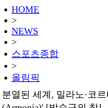
HOME
>
NEWS
>
스포츠종합
>
올림픽
분열된 세계, 밀라노·코르
(Armonia)' [박순규의 창]