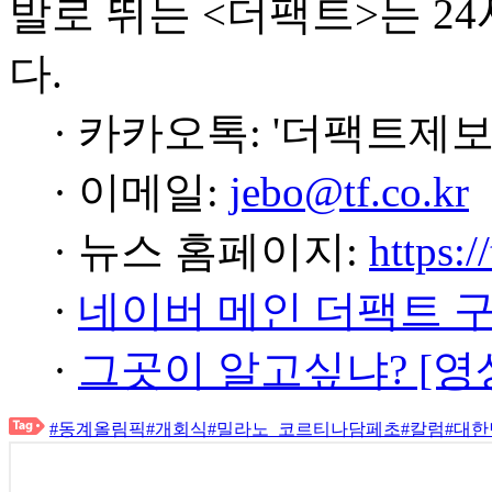
발로 뛰는 <더팩트>는 2
다.
· 카카오톡: '더팩트제보
· 이메일:
jebo@tf.co.kr
· 뉴스 홈페이지:
https:/
·
네이버 메인 더팩트 
·
그곳이 알고싶냐? [영
#동계올림픽
#개회식
#밀라노_코르티나담페초
#칼럼
#대