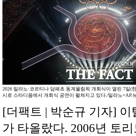
2026 밀라노·코르티나 담페초 동계올림픽 개회식이 열린 7일(
시로 스타디움에서 개회식 공연이 펼쳐지고 있다./밀라노=AP.
[더팩트 | 박순규 기자]
가 타올랐다. 2006년 토리