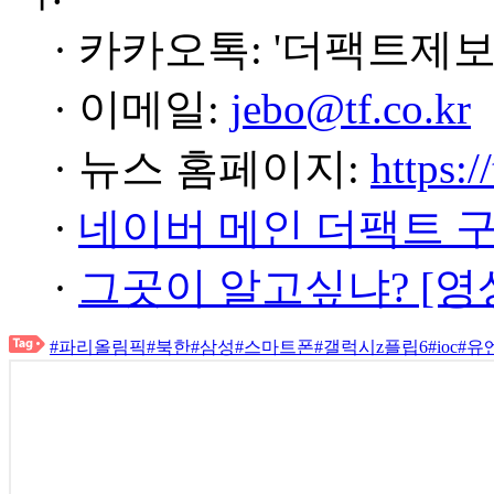
· 카카오톡: '더팩트제보
· 이메일:
jebo@tf.co.kr
· 뉴스 홈페이지:
https:/
·
네이버 메인 더팩트 
·
그곳이 알고싶냐? [영
#파리올림픽
#북한
#삼성
#스마트폰
#갤럭시z플립6
#ioc
#유