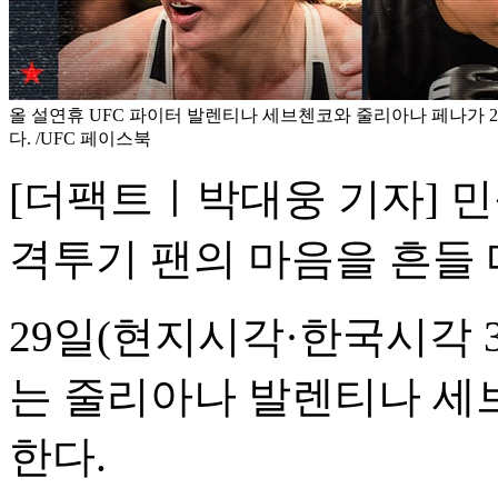
올 설연휴 UFC 파이터 발렌티나 세브첸코와 줄리아나 페나가 2
다. /UFC 페이스북
[더팩트ㅣ박대웅 기자] 
격투기 팬의 마음을 흔들 
29일(현지시각·한국시각 3
는 줄리아나 발렌티나 세
한다.